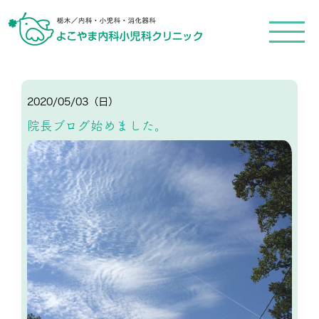
メ
ニ
ュ
ー
を
開
く
2020/05/03（日）
院長ブログ始めました。