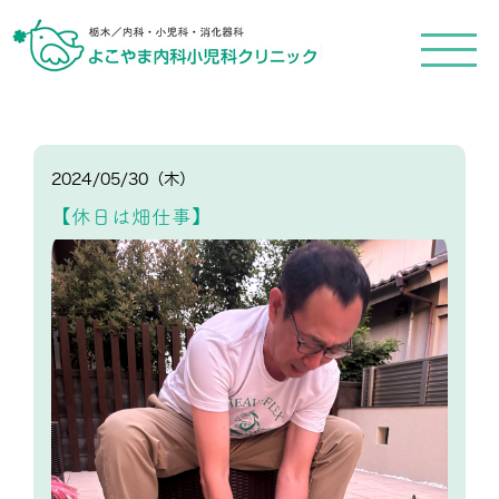
メ
ニ
ュ
ー
を
開
く
2024/05/30（木）
【休日は畑仕事】