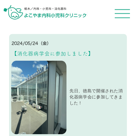
メ
ニ
ュ
ー
を
開
く
2024/05/24（金）
【消化器病学会に参加しました】
先日、徳島で開催された消
化器病学会に参加してきま
した！