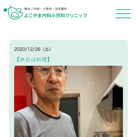
メ
ニ
ュ
ー
を
開
く
2020/12/26（土）
【休日は料理】