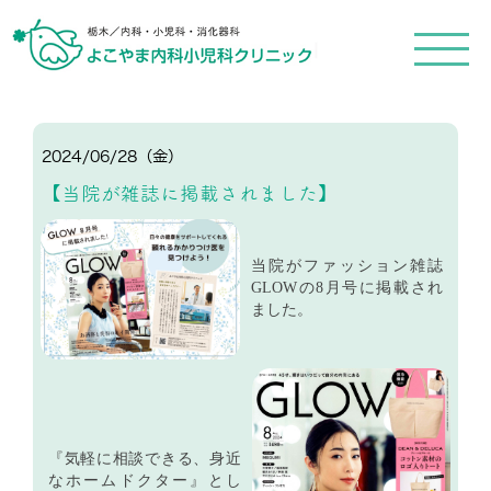
メ
ニ
ュ
ー
を
開
く
2024/06/28（金）
【当院が雑誌に掲載されました】
当院がファッション雑誌
GLOWの8月号に掲載され
ました。
『気軽に相談できる、身近
なホームドクター』とし